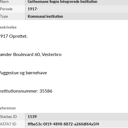
Navn
Gethsemane Sogns Integrerede Institution
Periode
1917-​
Type
Kommunal institution
eskrivelse
917 Oprettet.
ønder Boulevard 60, Vesterbro
uggestue og børnehave
nstitutionsnummer: 35586
eferencer
Starbas ID
1539
ASTA7 ID
fffbe53c-0f19-4898-8872-a260df64a5f4