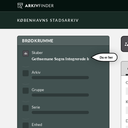
KØBENHAVNS STADSARKIV
BRØDKRUMME
Skaber
Du er her
Gethsemane Sogns Integrerede Institution
Arkiv
O
Gruppe
K
Serie
D
Enhed