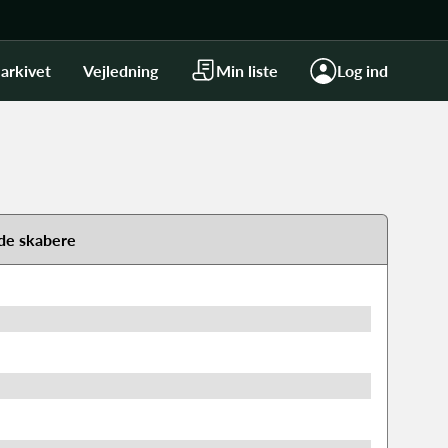
arkivet
Vejledning
Min liste
Log ind
de skabere