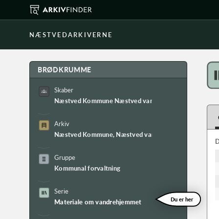
NÆSTVEDARKIVERNE
BRØDKRUMME
Skaber
Næstved Kommune Næstved vandrehjem
Arkiv
Næstved Kommune, Næstved vandrehjems arkiv
D
Gruppe
Kommunal forvaltning
Serie
Du er her
Materiale om vandrehjemmet