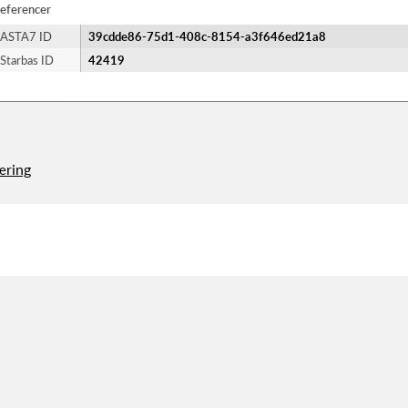
eferencer
ASTA7 ID
39cdde86-75d1-408c-8154-a3f646ed21a8
Starbas ID
42419
æring