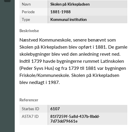
Navn
Skolen på Kirkepladsen
Periode
1881-​1988
Type
Kommunal institution
Beskrivelse
Næstved Kommuneskole, senere benævnt som
Skolen på Kirkepladsen blev opført i 1881. De gamle
skolebygninger blev ved den anledning revet ned.
Indtil 1739 havde bygningerne rummet Latinskolen
(Peder Syvs Hus) og fra 1739 til 1881 var bygningen
Friskole/Kommuneskole. Skolen på Kirkepladsen
blev nedlagt i 1987.
Referencer
Starbas ID
6107
ASTA7 ID
81f7259f-5a8d-437b-8bdd-
7d73dd79661e