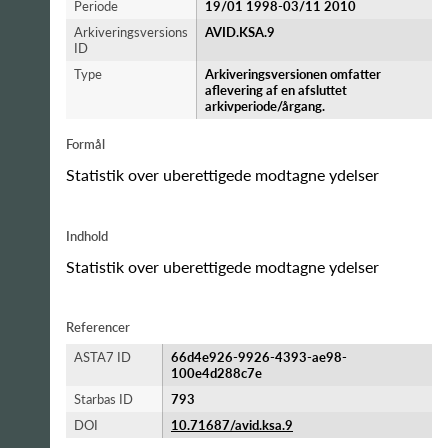
Periode
19/01 1998-​03/11 2010
Arkiveringsversions
AVID.KSA.9
ID
Type
Arkiveringsversionen omfatter
aflevering af en afsluttet
arkivperiode/årgang.
Formål
Statistik over uberettigede modtagne ydelser
Indhold
Statistik over uberettigede modtagne ydelser
Referencer
ASTA7 ID
66d4e926-9926-4393-ae98-
100e4d288c7e
Starbas ID
793
DOI
10.71687/avid.ksa.9