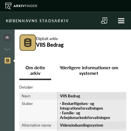
KØBENHAVNS STADSARKIV
Digitalt arkiv
VIIS Bedrag
Om dette
Yderligere informationer om
arkiv
systemet
Detaljer
Navn
VIIS Bedrag
Skaber
· Beskæftigelses- og
Integrationsforvaltningen
· Familie- og
Arbejdsmarkedsforvaltningen
Alternative navne
Vidensindsamlingssystem