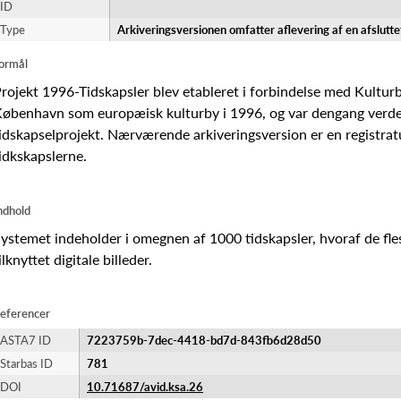
ID
Type
Arkiveringsversionen omfatter aflevering af en afslutt
ormål
rojekt 1996-Tidskapsler blev etableret i forbindelse med Kulturb
øbenhavn som europæisk kulturby i 1996, og var dengang verde
idskapselprojekt. Nærværende arkiveringsversion er en registrat
idkskapslerne.
ndhold
ystemet indeholder i omegnen af 1000 tidskapsler, hvoraf de fle
ilknyttet digitale billeder.
eferencer
ASTA7 ID
7223759b-7dec-4418-bd7d-843fb6d28d50
Starbas ID
781
DOI
10.71687/avid.ksa.26