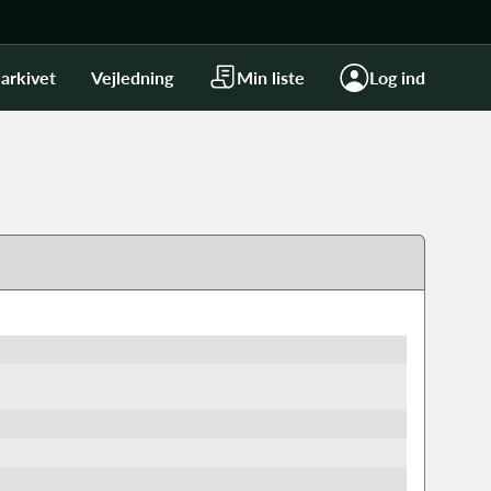
arkivet
Vejledning
Min liste
Log ind