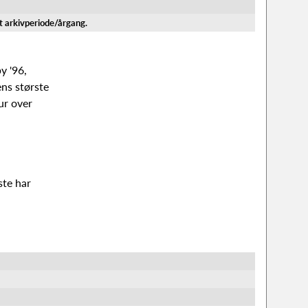
et arkivperiode/årgang.
y '96,
ns største
ur over
ste har