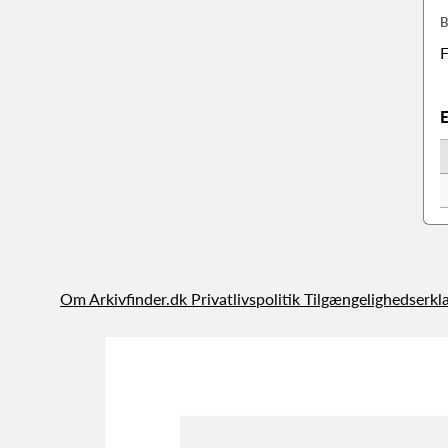
B
F
Om Arkivfinder.dk
Privatlivspolitik
Tilgængelighedserkl