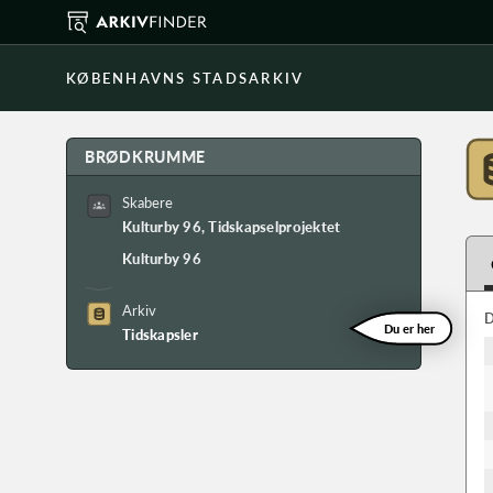
KØBENHAVNS STADSARKIV
BRØDKRUMME
Skabere
Kulturby 96, Tidskapselprojektet
Kulturby 96
Arkiv
D
Du er her
Tidskapsler