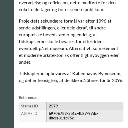
overvejelse og refleksion, dette medførte for den
enkelte deltager og for et senere publikum.
Projektets sekundære formål var efter 1996 at
sende udstillingen, eller dele deraf, til andre
europæiske hovedstæder og endelig, at
tidskapslerne skulle bevares for eftertiden,
eventuelt på et museum. Alternativt, som element i
et moderne arkitektonisk offentligt nybyggeri eller
andet.
Tidskaplerne opbevares af Københavns Bymuseum,
og det er hensigten, at de ikke må åbnes før år 2096.
Referencer
Starbas ID
2579
ASTA7 ID
b9706782-5b1c-4b27-97dc-
d8cce311b95c