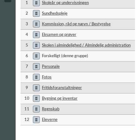
1
Skoleår og undervisningen
2
Sundhedspleje
3
Kommission, råd og nævn / Bestyrelse
4
Eksamen og prøver
5
Skolen i almindelighed / Almindelig administration
6
Forskelligt (denne gruppe)
7
Personale
8
Fotos
9
Fritidsforanstaltninger
10
Bygning og inventar
11
Regnskab
12
Eleverne