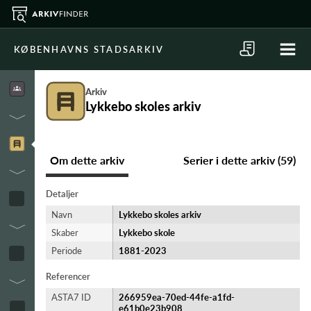
KØBENHAVNS STADSARKIV
Arkiv
Lykkebo skoles arkiv
Om dette arkiv
Serier i dette arkiv (59)
Detaljer
Navn
Lykkebo skoles arkiv
Skaber
Lykkebo skole
Periode
1881-​2023
Referencer
ASTA7 ID
266959ea-70ed-44fe-a1fd-
e61b0e23b908