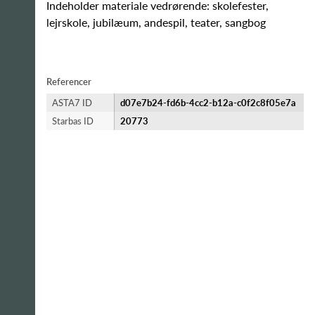
Indeholder materiale vedrørende: skolefester,
lejrskole, jubilæum, andespil, teater, sangbog
Referencer
ASTA7 ID
d07e7b24-fd6b-4cc2-b12a-c0f2c8f05e7a
Starbas ID
20773