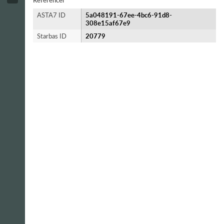
Referencer
ASTA7 ID
5a048191-67ee-4bc6-91d8-
308e15af67e9
Starbas ID
20779