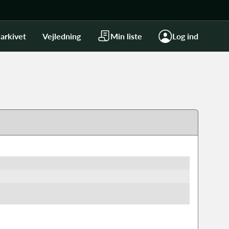
arkivet
Vejledning
Min liste
Log ind