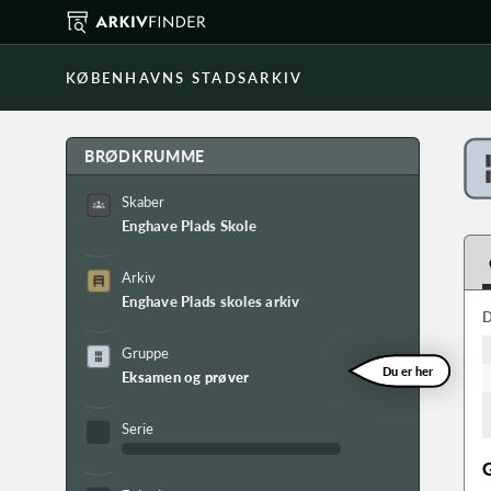
KØBENHAVNS STADSARKIV
BRØDKRUMME
Skaber
Enghave Plads Skole
Arkiv
Enghave Plads skoles arkiv
D
Gruppe
Du er her
Eksamen og prøver
Serie
G