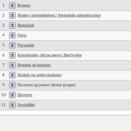
1
Byggeri
2
Skolen i almindelighed / Almindelig administration
3
Regnskab
4
Fotos
5
Personale
6
Kommission, råd og nævn / Bestyrelse
7
Bygning og inventar
8
Skoleår og undervisningen
9
Eksamen og prøver (denne gruppe)
10
Eleverne
11
Forskelligt