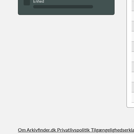
Enhed
Om Arkivfinder.dk
Privatlivspolitik
Tilgængelighedserkl