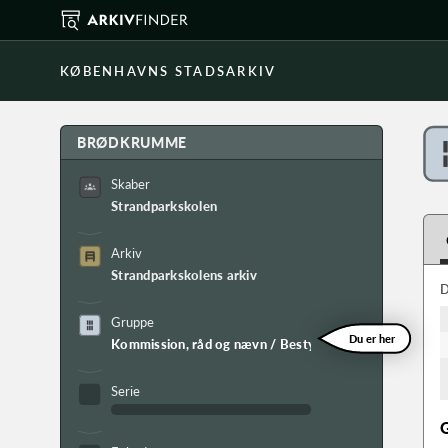
KØBENHAVNS STADSARKIV
BRØDKRUMME
Skaber
Strandparkskolen
Arkiv
Strandparkskolens arkiv
D
Gruppe
Du er her
Kommission, råd og nævn / Bestyrelse
Serie
G