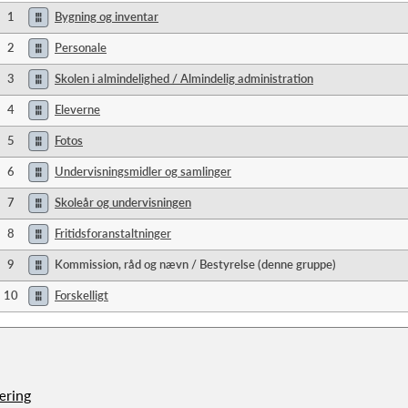
1
Bygning og inventar
2
Personale
3
Skolen i almindelighed / Almindelig administration
4
Eleverne
5
Fotos
6
Undervisningsmidler og samlinger
7
Skoleår og undervisningen
8
Fritidsforanstaltninger
9
Kommission, råd og nævn / Bestyrelse (denne gruppe)
10
Forskelligt
æring