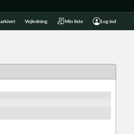
arkivet
Vejledning
Min liste
Log ind