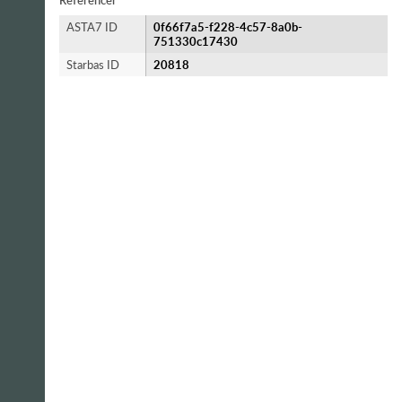
Referencer
ASTA7 ID
0f66f7a5-f228-4c57-8a0b-
751330c17430
Starbas ID
20818