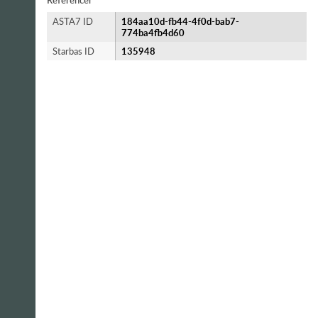
Referencer
ASTA7 ID
184aa10d-fb44-4f0d-bab7-
774ba4fb4d60
Starbas ID
135948