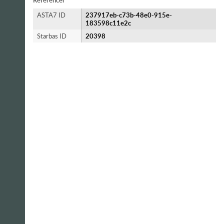
Referencer
ASTA7 ID
237917eb-c73b-48e0-915e-
183598c11e2c
Starbas ID
20398