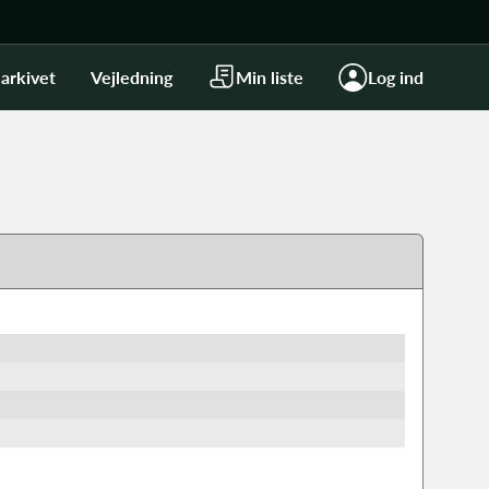
arkivet
Vejledning
Min liste
Log ind