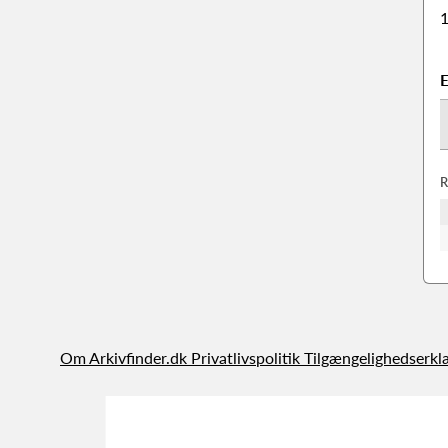
1
E
R
Om Arkivfinder.dk
Privatlivspolitik
Tilgængelighedserkl