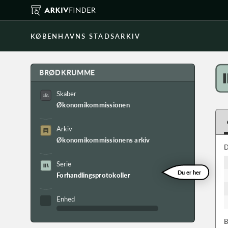
KØBENHAVNS STADSARKIV
BRØDKRUMME
Skaber
Økonomikommissionen
Arkiv
Økonomikommissionens arkiv
D
Serie
Du er her
Forhandlingsprotokoller
Enhed
B