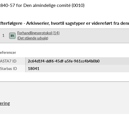
840-57 for Den almindelige comité (0010)
fterfølgere - Arkivserier, hvortil sagstyper er videreført fra den
Forhandlingsprotokol
(
14
)
1
(
Det stående udvalg
)
eferencer
ASTA7 ID
2c64d1f4-ddf6-45df-a5fe-961cc4b4b0b0
Starbas ID
18041
æring