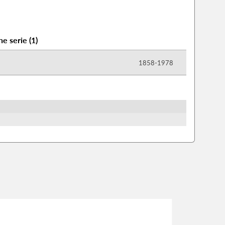
ne serie
(
1
)
1858-​1978