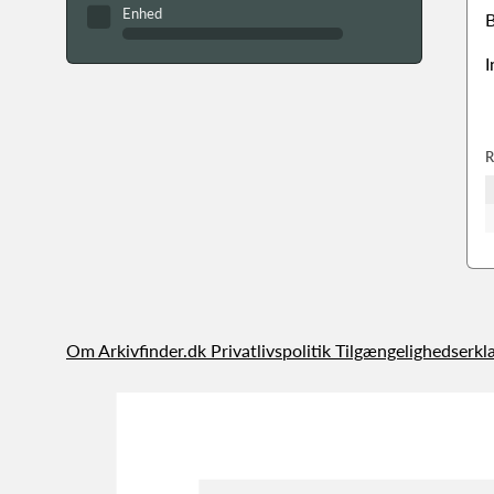
Enhed
B
I
R
Om Arkivfinder.dk
Privatlivspolitik
Tilgængelighedserkl