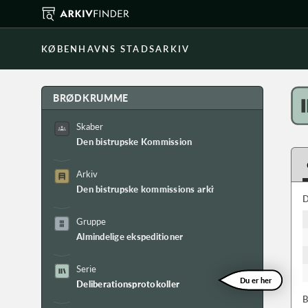
KØBENHAVNS STADSARKIV
BRØDKRUMME
Skaber
Den bistrupske Kommission
Arkiv
Den bistrupske kommissions arkiv
D
Gruppe
Almindelige ekspeditioner
Serie
Du er her
Deliberationsprotokoller
B