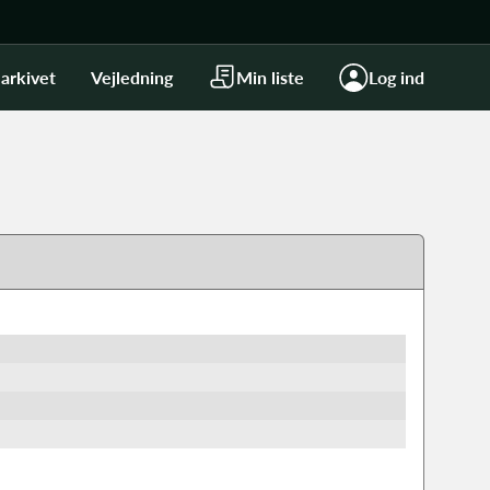
arkivet
Vejledning
Min liste
Log ind