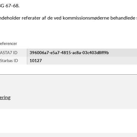
G 67-68.
ndeholder referater af de ved kommissionsmøderne behandlede 
eferencer
ASTA7 ID
396006a7-e5a7-4815-ac8a-03c403d8ff9b
Starbas ID
10127
æring