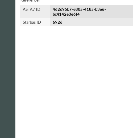
Referencer
ASTA7 ID
462d95b7-e80a-418a-b3e6-
bc4142e0e6f4
Starbas ID
6926