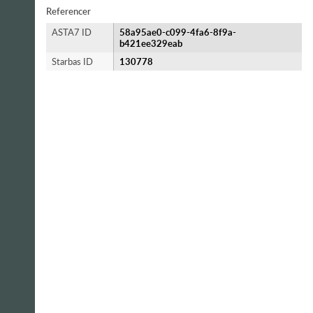
Referencer
ASTA7 ID
58a95ae0-c099-4fa6-8f9a-
b421ee329eab
Starbas ID
130778