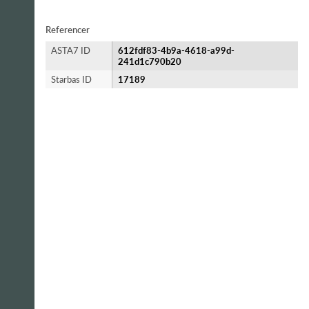
Referencer
ASTA7 ID
612fdf83-4b9a-4618-a99d-
241d1c790b20
Starbas ID
17189