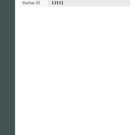
Starbas ID
13111