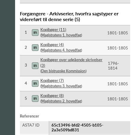
Forgængere - Arkivserier, hvorfra sagstyper er
videreført til denne serie
(
5
)
Kopibøger
(
11
)
1
1801-​1805
(
Magistratens 1. hovedfag
)
Kopibøger
(
4
)
2
1801-​1805
(
Magistratens 4. hovedfag
)
Kopibøger over udgående skrivelser
1796-​
3
(
3
)
1814
(
Den bistrupske Kommission
)
Kopibøger
(
7
)
4
1801-​1805
(
Magistratens 3. hovedfag
)
Kopibøger
(
8
)
5
1801-​1805
(
Magistratens 2. hovedfag
)
Referencer
ASTA7 ID
65c13496-bfd2-4505-b105-
2a3e509bd831