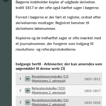
Bøgerne indeholder kopier af udgåede skrivelser.
Indtil 1817 er der ofte også hæftet sager i bøgerne.
Forrest i bøgerne er der ført et register, ordnet efter
skrivelsernes modtager. Registret henviser til
skrivelsens løbenummer.
Kopierne og de indhæftet sager er ofte mærket med
et journalnummer, der fungerer som indgang til
resolutions- og referatprotokollerne.
Indgange hertil - Arkivserier, der kan anvendes som
søgemiddel til denne serie
(
3
)
Resolutionsprotokoller
(
13
)
1
1805-​1812
(
Magistratens 2. sekretariat
)
Referatprotokoller
(
103
)
2
1805-​1857
(
Magistratens 2. sekretariat
)
Resolutionsprotokoller
(
16
)
3
1834-​1858
(
Magistratens 2. sekretariat
)