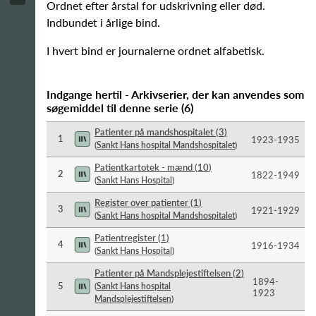
Ordnet efter årstal for udskrivning eller død.
Indbundet i årlige bind.
I hvert bind er journalerne ordnet alfabetisk.
Indgange hertil - Arkivserier, der kan anvendes som
søgemiddel til denne serie
(
6
)
Patienter på mandshospitalet
(
3
)
1
1923-​1935
(
Sankt Hans hospital Mandshospitalet
)
Patientkartotek - mænd
(
10
)
2
1822-​1949
(
Sankt Hans Hospital
)
Register over patienter
(
1
)
3
1921-​1929
(
Sankt Hans hospital Mandshospitalet
)
Patientregister
(
1
)
4
1916-​1934
(
Sankt Hans Hospital
)
Patienter på Mandsplejestiftelsen
(
2
)
1894-​
5
(
Sankt Hans hospital
1923
Mandsplejestiftelsen
)