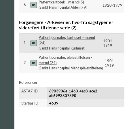
Patientkartotek - mænd
(
5
)
6
1920-​1979
(
Sankt Hans hospital Afdeling A
)
Forgængere - Arkivserier, hvorfra sagstyper er
videreført til denne serie
(
2
)
Patientjournaler, kurhuset - mænd
1901-​
1
(
24
)
1919
(
Sankt Hans hospital Kurhuset
)
Patientjournaler, plejestiftelsen -
1901-​
2
mænd
(
24
)
1919
(
Sankt Hans hospital Mandsplejestiftelsen
)
Referencer
ASTA7 ID
6903906e-1463-4ac8-ace2-
ab6993807390
Starbas ID
4639