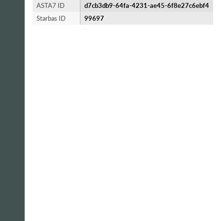
ASTA7 ID
d7cb3db9-64fa-4231-ae45-6f8e27c6ebf4
Starbas ID
99697