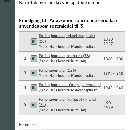
Kartotek over udskrevne og døde mænd
Er indgang til - Arkivserier, som denne serie kan
anvendes som søgemiddel til
(
5
)
Patientjournaler, Mandshospitalet
1920-​
1
(
28
)
1927
(
Sankt Hans hospital Mandshospitalet
)
Patientjournaler, kurhuset
(
78
)
2
1860-​1900
(
Sankt Hans hospital Kurhuset
)
Patientjournaler
(
126
)
3
1928-​1950
(
Sankt Hans hospital Mandshospitalet
)
Patientjournaler - Oringepatienter
(
1
)
4
1945-​1945
(
Sankt Hans hospital Mandshospitalet
)
Patientjournaler, kurhuset - mænd
1901-​
5
(
24
)
1919
(
Sankt Hans hospital Kurhuset
)
Referencer