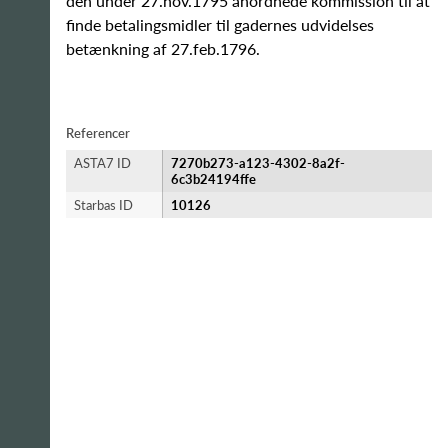
den under 27.nov.1795 anordnede kommission til at
finde betalingsmidler til gadernes udvidelses
betænkning af 27.feb.1796.
Referencer
ASTA7 ID
7270b273-a123-4302-8a2f-
6c3b24194ffe
Starbas ID
10126