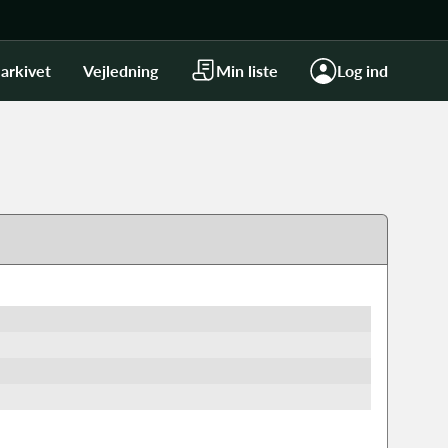
arkivet
Vejledning
Min liste
Log ind