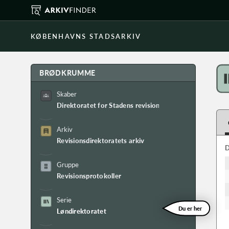
KØBENHAVNS STADSARKIV
BRØDKRUMME
Skaber
Direktoratet for Stadens revision
Arkiv
Revisionsdirektoratets arkiv
D
Gruppe
Revisionsprotokoller
Serie
Du er her
Løndirektoratet