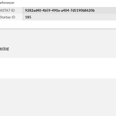
eferencer
ASTA7 ID
9282ad40-4b59-490a-a404-7d5190b8620b
Starbas ID
185
æring