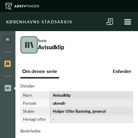
KØBENHAVNS STADSARKIV
Serie
Avisudklip
Om denne serie
Enheder
Detaljer
Navn
Avisudklip
Periode
ukendt-​
Skaber
Holger Utke Ramsing, general
Henlagt efter
-
Beskrivelse