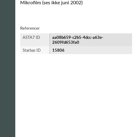
Mikrofilm (ses ikke juni 2002)
Referencer
ASTA7 ID
aa08b659-c2b5-4dcc-a63e-
2609fd653fa0
Starbas ID
15806