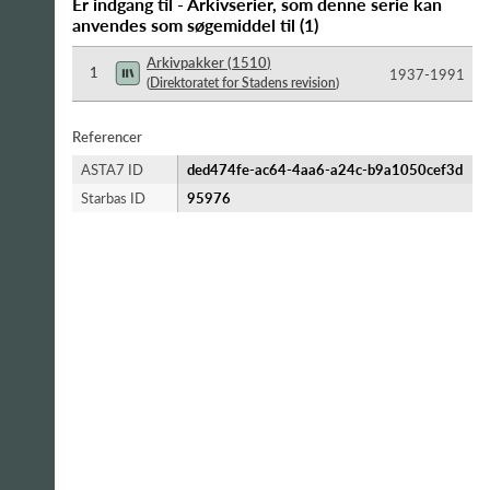
Er indgang til - Arkivserier, som denne serie kan
anvendes som søgemiddel til
(
1
)
Arkivpakker
(
1510
)
1
1937-​1991
(
Direktoratet for Stadens revision
)
Referencer
ASTA7 ID
ded474fe-ac64-4aa6-a24c-b9a1050cef3d
Starbas ID
95976