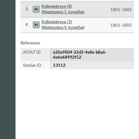
Kollegiebreve
(
8
)
3
1801-​1805
(
Magistratens 1. hovedfag
)
Kollegiebreve
(
3
)
4
1801-​1805
(
Magistratens 4. hovedfag
)
Referencer
ASTA7 ID
e20a9004-22d3-4e8e-b8a6-
6e6e68992f52
Starbas ID
13112