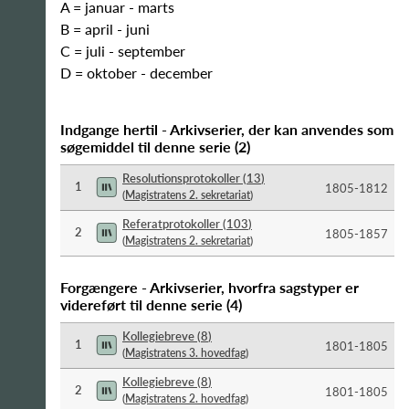
A = januar - marts
B = april - juni
C = juli - september
D = oktober - december
Indgange hertil - Arkivserier, der kan anvendes som
søgemiddel til denne serie
(
2
)
Resolutionsprotokoller
(
13
)
1
1805-​1812
(
Magistratens 2. sekretariat
)
Referatprotokoller
(
103
)
2
1805-​1857
(
Magistratens 2. sekretariat
)
Forgængere - Arkivserier, hvorfra sagstyper er
videreført til denne serie
(
4
)
Kollegiebreve
(
8
)
1
1801-​1805
(
Magistratens 3. hovedfag
)
Kollegiebreve
(
8
)
2
1801-​1805
(
Magistratens 2. hovedfag
)