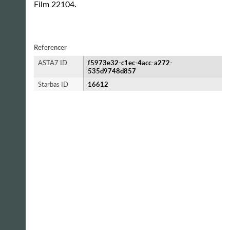
Film 22104.
Referencer
ASTA7 ID
f5973e32-c1ec-4acc-a272-
535d9748d857
Starbas ID
16612