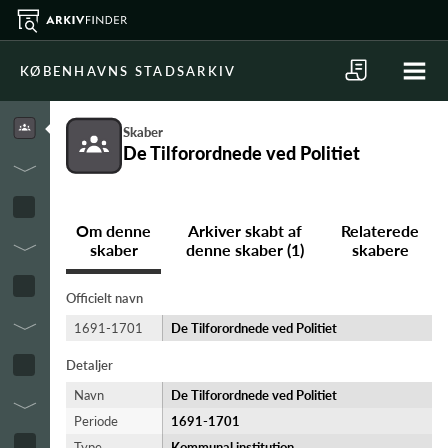
KØBENHAVNS STADSARKIV
Skaber
De Tilforordnede ved Politiet
Om denne
Arkiver skabt af
Relaterede
skaber
denne skaber (1)
skabere
Officielt navn
1691-1701
De Tilforordnede ved Politiet
Detaljer
Navn
De Tilforordnede ved Politiet
Periode
1691-​1701
Type
Kommunal institution