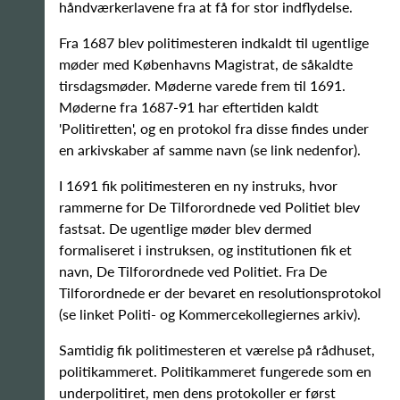
håndværkerlavene fra at få for stor indflydelse.
Fra 1687 blev politimesteren indkaldt til ugentlige
møder med Københavns Magistrat, de såkaldte
tirsdagsmøder. Møderne varede frem til 1691.
Møderne fra 1687-91 har eftertiden kaldt
'Politiretten', og en protokol fra disse findes under
en arkivskaber af samme navn (se link nedenfor).
I 1691 fik politimesteren en ny instruks, hvor
rammerne for De Tilforordnede ved Politiet blev
fastsat. De ugentlige møder blev dermed
formaliseret i instruksen, og institutionen fik et
navn, De Tilforordnede ved Politiet. Fra De
Tilforordnede er der bevaret en resolutionsprotokol
(se linket Politi- og Kommercekollegiernes arkiv).
Samtidig fik politimesteren et værelse på rådhuset,
politikammeret. Politikammeret fungerede som en
underpolitiret, men dens protokoller er først