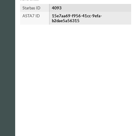
Starbas ID
4093
ASTA7 ID
15e7aa69-f956-41cc-9efa-
b2dae5a56315