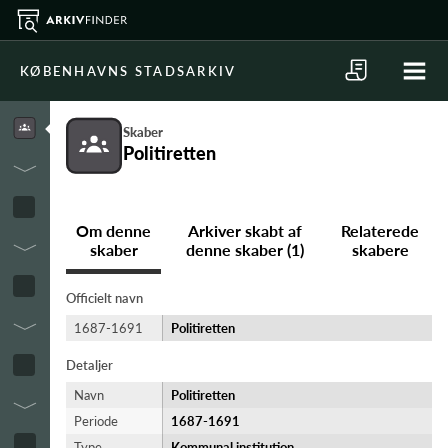
KØBENHAVNS STADSARKIV
Skaber
Politiretten
Om denne
Arkiver skabt af
Relaterede
skaber
denne skaber (1)
skabere
Officielt navn
1687-1691
Politiretten
Detaljer
Navn
Politiretten
Periode
1687-​1691
Type
Kommunal institution