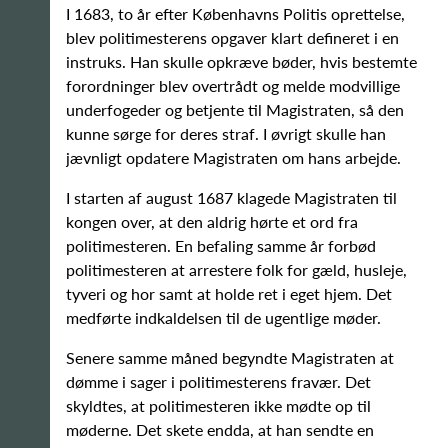
I 1683, to år efter Københavns Politis oprettelse,
blev politimesterens opgaver klart defineret i en
instruks. Han skulle opkræve bøder, hvis bestemte
forordninger blev overtrådt og melde modvillige
underfogeder og betjente til Magistraten, så den
kunne sørge for deres straf. I øvrigt skulle han
jævnligt opdatere Magistraten om hans arbejde.
I starten af august 1687 klagede Magistraten til
kongen over, at den aldrig hørte et ord fra
politimesteren. En befaling samme år forbød
politimesteren at arrestere folk for gæld, husleje,
tyveri og hor samt at holde ret i eget hjem. Det
medførte indkaldelsen til de ugentlige møder.
Senere samme måned begyndte Magistraten at
dømme i sager i politimesterens fravær. Det
skyldtes, at politimesteren ikke mødte op til
møderne. Det skete endda, at han sendte en