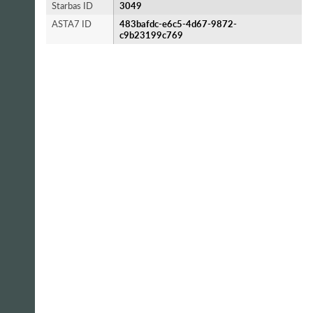
Starbas ID
3049
ASTA7 ID
483bafdc-e6c5-4d67-9872-
c9b23199c769