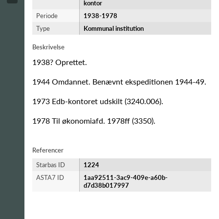
kontor
Periode
1938-​1978
Type
Kommunal institution
Beskrivelse
1938? Oprettet.
1944 Omdannet. Benævnt ekspeditionen 1944-49.
1973 Edb-kontoret udskilt (3240.006).
1978 Til økonomiafd. 1978ff (3350).
Referencer
Starbas ID
1224
ASTA7 ID
1aa92511-3ac9-409e-a60b-
d7d38b017997