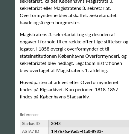
sekretariat, kaldet Københavns Magistrats 3.
sekretariat eller Magistratens 3. sekretariat.
Overformynderne blev afskaffet. Sekretariatet
havde også egen borgmester.
Magistratens 3. sekretariat tog sig desuden af
opgaver i forhold til en række offentlige stiftelser og
legater. I 1858 overgik overformynderiet til
statsinstitutionen Københavns Overformynderi, og
sekretariatet blev nedlagt. Legatadministrationen
blev overtaget af Magistratens 1. afdeling.
Hovedparten af arkivet efter Overformynderiet
findes på Rigsarkivet. Kun perioden 1818-1857
findes på Københavns Stadsarkiv.
Referencer
Starbas ID
3043
ASTA7 ID
1f47676a-9ad5-41a0-8983-