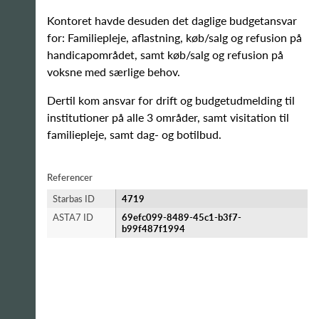
Kontoret havde desuden det daglige budgetansvar
for: Familiepleje, aflastning, køb/salg og refusion på
handicapområdet, samt køb/salg og refusion på
voksne med særlige behov.
Dertil kom ansvar for drift og budgetudmelding til
institutioner på alle 3 områder, samt visitation til
familiepleje, samt dag- og botilbud.
Referencer
Starbas ID
4719
ASTA7 ID
69efc099-8489-45c1-b3f7-
b99f487f1994