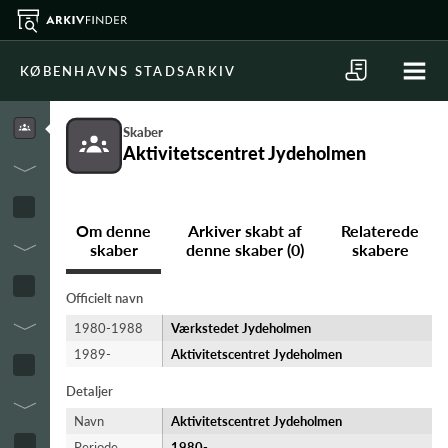
KØBENHAVNS STADSARKIV
Skaber
Aktivitetscentret Jydeholmen
Om denne
Arkiver skabt af
Relaterede
skaber
denne skaber (0)
skabere
Officielt navn
1980-1988
Værkstedet Jydeholmen
1989-
Aktivitetscentret Jydeholmen
Detaljer
Navn
Aktivitetscentret Jydeholmen
Periode
1980-​