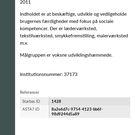
2011
Indholdet er at beskæftige, udvikle og vedligeholde
brugernes færdigheder med fokus på sociale
kompetencer. Der er læderværksted,
tekstilværksted, smykkefremstilling, malerværksted
m.v.
Målgruppen er voksne udviklingshæmmede.
Institutionsnummer: 37173
Referencer
Starbas ID
1428
ASTA7 ID
8a2e6d7c-9754-4123-bb6f-
98d9244d5a89