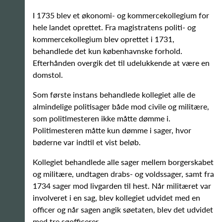
I 1735 blev et økonomi- og kommercekollegium for
hele landet oprettet. Fra magistratens politi- og
kommercekollegium blev oprettet i 1731,
behandlede det kun københavnske forhold.
Efterhånden overgik det til udelukkende at være en
domstol.
Som første instans behandlede kollegiet alle de
almindelige politisager både mod civile og militære,
som politimesteren ikke måtte dømme i.
Politimesteren måtte kun dømme i sager, hvor
bøderne var indtil et vist beløb.
Kollegiet behandlede alle sager mellem borgerskabet
og militære, undtagen drabs- og voldssager, samt fra
1734 sager mod livgarden til hest. Når militæret var
involveret i en sag, blev kollegiet udvidet med en
officer og når sagen angik søetaten, blev det udvidet
med tre søofficerer.