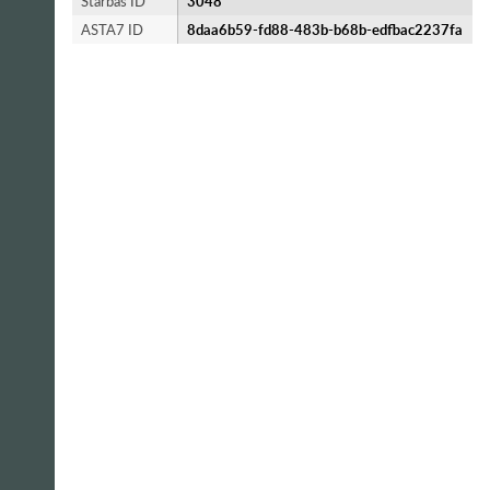
Starbas ID
3048
ASTA7 ID
8daa6b59-fd88-483b-b68b-edfbac2237fa