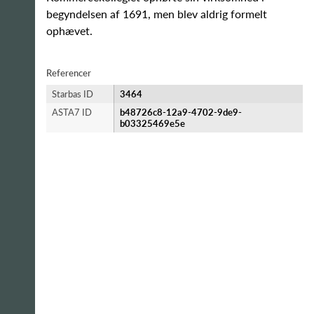
begyndelsen af 1691, men blev aldrig formelt
ophævet.
Referencer
Starbas ID
3464
ASTA7 ID
b48726c8-12a9-4702-9de9-
b03325469e5e