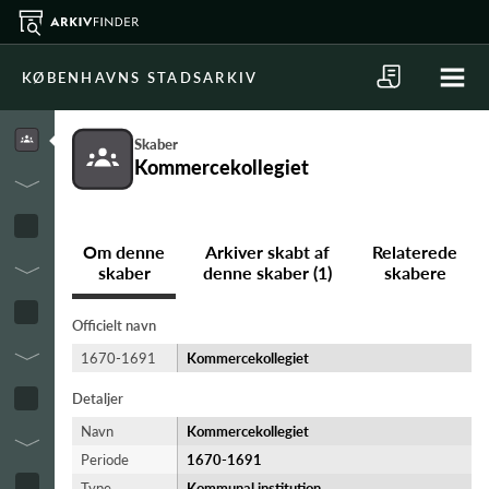
KØBENHAVNS STADSARKIV
Skaber
Kommercekollegiet
Om denne
Arkiver skabt af
Relaterede
skaber
denne skaber (1)
skabere
Officielt navn
1670-1691
Kommercekollegiet
Detaljer
Navn
Kommercekollegiet
Periode
1670-​1691
Type
Kommunal institution