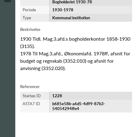
Bogholderiet 1930-78
Periode
1930-​1978
Type
Kommunal institution
Beskrivelse
1930 Tidl. Mag.3.afd.s bogholderkontor 1858-1930
(3135).
1978 Til Mag.3.afd., Økonomiafd. 1978ff, afsnit for
budget og regnskab (3352.010) og afsnit for
anvisning (3352.020).
Referencer
Starbas ID
1228
ASTA7 ID
b685e58b-a6d5-4d99-87b3-
54054294ffe4