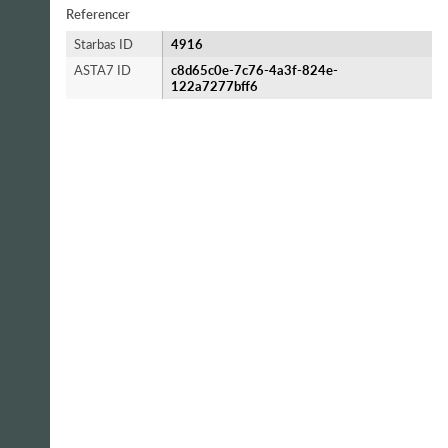
Referencer
Starbas ID
4916
ASTA7 ID
c8d65c0e-7c76-4a3f-824e-
122a7277bff6