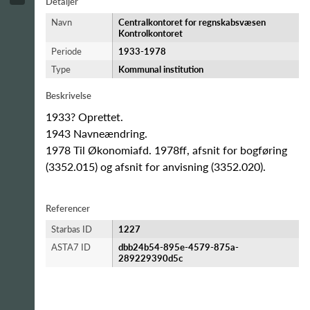
Detaljer
Navn
Centralkontoret for regnskabsvæsen
Kontrolkontoret
Periode
1933-​1978
Type
Kommunal institution
Beskrivelse
1933? Oprettet.
1943 Navneændring.
1978 Til Økonomiafd. 1978ff, afsnit for bogføring
(3352.015) og afsnit for anvisning (3352.020).
Referencer
Starbas ID
1227
ASTA7 ID
dbb24b54-895e-4579-875a-
289229390d5c