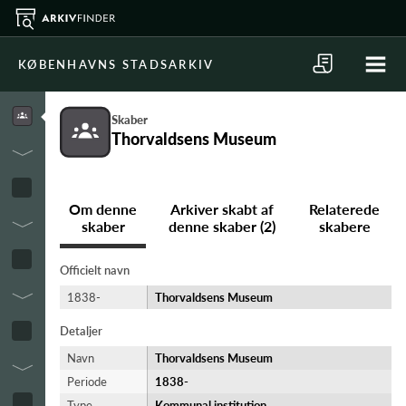
KØBENHAVNS STADSARKIV
Skaber
Thorvaldsens Museum
Om denne
Arkiver skabt af
Relaterede
skaber
denne skaber (2)
skabere
Officielt navn
1838-
Thorvaldsens Museum
Detaljer
Navn
Thorvaldsens Museum
Periode
1838-​
Type
Kommunal institution