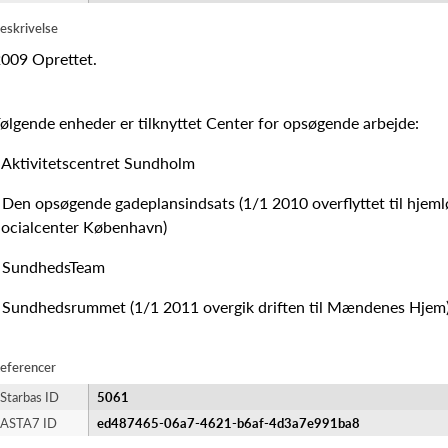
eskrivelse
009 Oprettet.
ølgende enheder er tilknyttet Center for opsøgende arbejde:
 Aktivitetscentret Sundholm
 Den opsøgende gadeplansindsats (1/1 2010 overflyttet til hjem
ocialcenter København)
- SundhedsTeam
 Sundhedsrummet (1/1 2011 overgik driften til Mændenes Hjem
eferencer
Starbas ID
5061
ASTA7 ID
ed487465-06a7-4621-b6af-4d3a7e991ba8