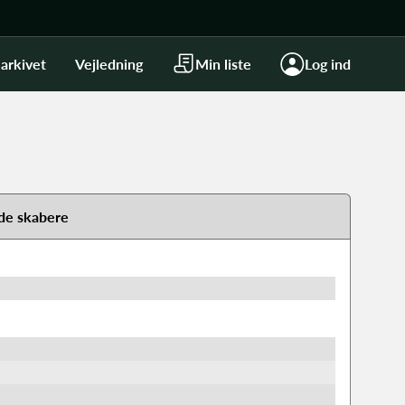
arkivet
Vejledning
Min liste
Log ind
de skabere