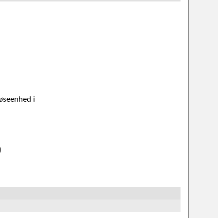
løseenhed i
)