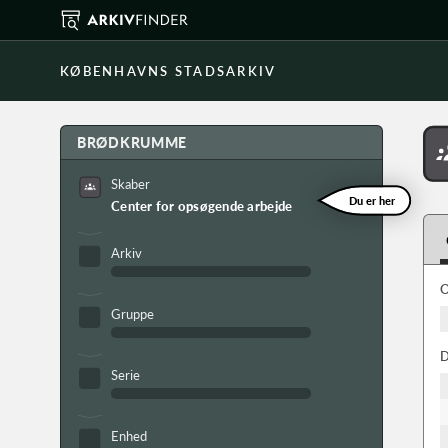
KØBENHAVNS STADSARKIV
BRØDKRUMME
Skaber
Du er her
Center for opsøgende arbejde
Arkiv
O
Gruppe
D
Serie
Enhed