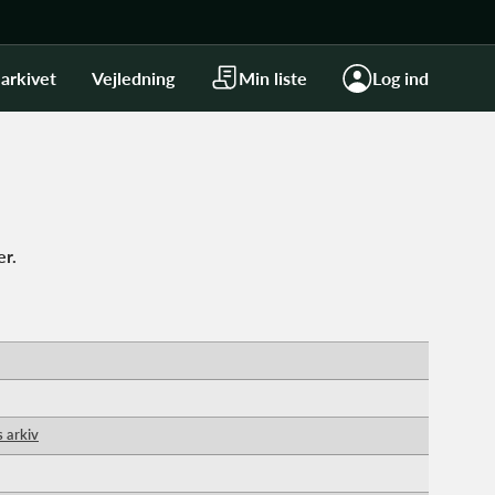
arkivet
Vejledning
Min liste
Log ind
er.
s arkiv