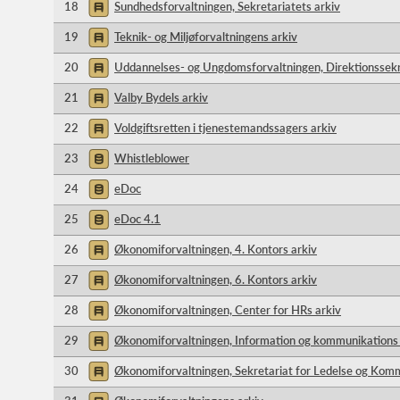
18
Sundhedsforvaltningen, Sekretariatets arkiv
19
Teknik- og Miljøforvaltningens arkiv
20
Uddannelses- og Ungdomsforvaltningen, Direktionssekr
21
Valby Bydels arkiv
22
Voldgiftsretten i tjenestemandssagers arkiv
23
Whistleblower
24
eDoc
25
eDoc 4.1
26
Økonomiforvaltningen, 4. Kontors arkiv
27
Økonomiforvaltningen, 6. Kontors arkiv
28
Økonomiforvaltningen, Center for HRs arkiv
29
Økonomiforvaltningen, Information og kommunikations 
30
Økonomiforvaltningen, Sekretariat for Ledelse og Komm