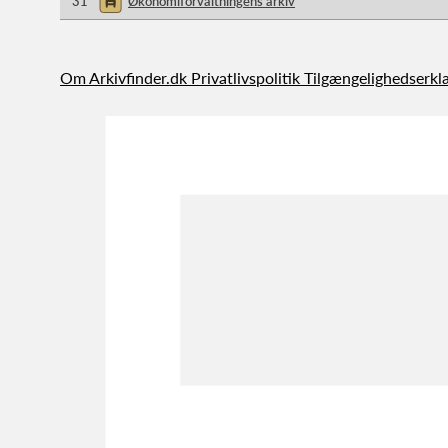
31
Økonomiforvaltningens arkiv
Om Arkivfinder.dk
Privatlivspolitik
Tilgængelighedserkl