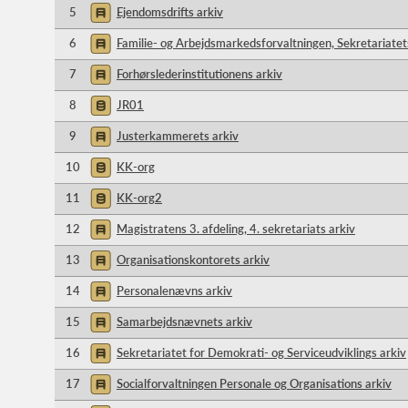
5
Ejendomsdrifts arkiv
6
Familie- og Arbejdsmarkedsforvaltningen, Sekretariatet
7
Forhørslederinstitutionens arkiv
8
JR01
9
Justerkammerets arkiv
10
KK-org
11
KK-org2
12
Magistratens 3. afdeling, 4. sekretariats arkiv
13
Organisationskontorets arkiv
14
Personalenævns arkiv
15
Samarbejdsnævnets arkiv
16
Sekretariatet for Demokrati- og Serviceudviklings arkiv
17
Socialforvaltningen Personale og Organisations arkiv