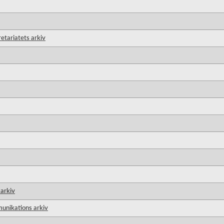
etariatets arkiv
arkiv
unikations arkiv