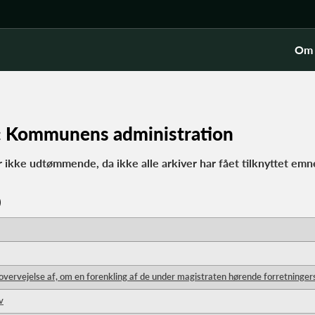
Om 
ng: Kommunens administration
r ikke udtømmende, da ikke alle arkiver har fået tilknyttet emn
)
overvejelse af, om en forenkling af de under magistraten hørende forretninger
v