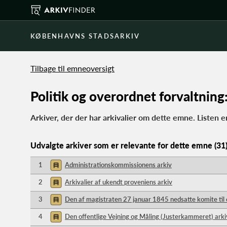
KØBENHAVNS STADSARKIV
Tilbage til emneoversigt
Politik og overordnet forvaltni
Arkiver, der der har arkivalier om dette emne. Listen e
Udvalgte arkiver som er relevante for dette emne (31
1
Administrationskommissionens arkiv
2
Arkivalier af ukendt proveniens arkiv
3
Den af magistraten 27 januar 1845 nedsatte komite til 
4
Den offentlige Vejning og Måling (Justerkammeret) arki