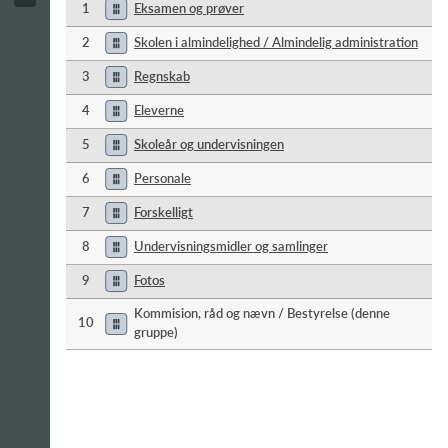
1
Eksamen og prøver
2
Skolen i almindelighed / Almindelig administration
3
Regnskab
4
Eleverne
5
Skoleår og undervisningen
6
Personale
7
Forskelligt
8
Undervisningsmidler og samlinger
9
Fotos
Kommision, råd og nævn / Bestyrelse (denne
10
gruppe)