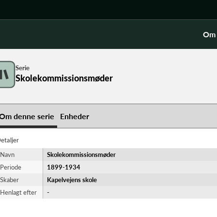
Om 
Serie
Skolekommissionsmøder
Om denne serie
Enheder
etaljer
Navn
Skolekommissionsmøder
Periode
1899-​1934
Skaber
Kapelvejens skole
Henlagt efter
-