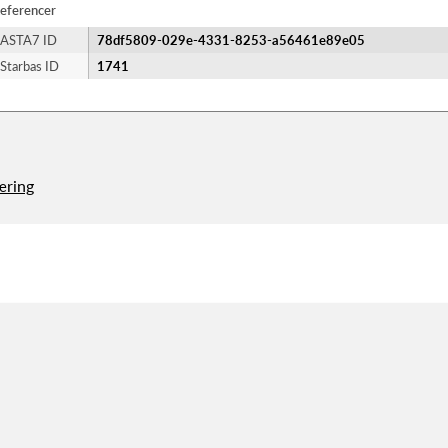
eferencer
ASTA7 ID
78df5809-029e-4331-8253-a56461e89e05
Starbas ID
1741
æring