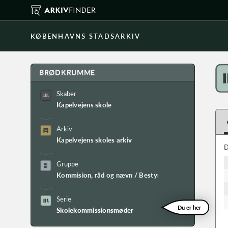
KØBENHAVNS STADSARKIV
BRØDKRUMME
Skaber
Kapelvejens skole
Arkiv
Kapelvejens skoles arkiv
D
Gruppe
Kommision, råd og nævn / Bestyrelse
Serie
Du er her
Skolekommissionsmøder