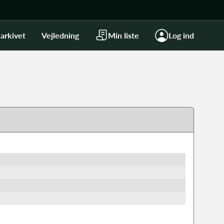
arkivet
Vejledning
Min liste
Log ind