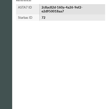
Referencer
ASTA7 ID
2c8ac82d-160a-4a26-9ef2-
e2d950018aa7
Starbas ID
72