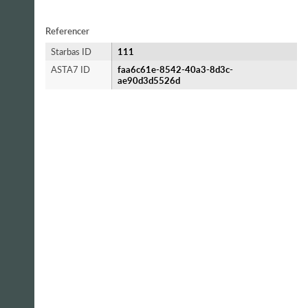
Referencer
Starbas ID
111
ASTA7 ID
faa6c61e-8542-40a3-8d3c-
ae90d3d5526d