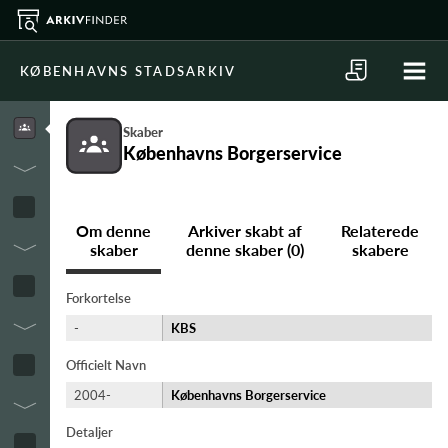
KØBENHAVNS STADSARKIV
Skaber
Københavns Borgerservice
Om denne
Arkiver skabt af
Relaterede
skaber
denne skaber (0)
skabere
Forkortelse
-
KBS
Officielt Navn
2004-
Københavns Borgerservice
Detaljer