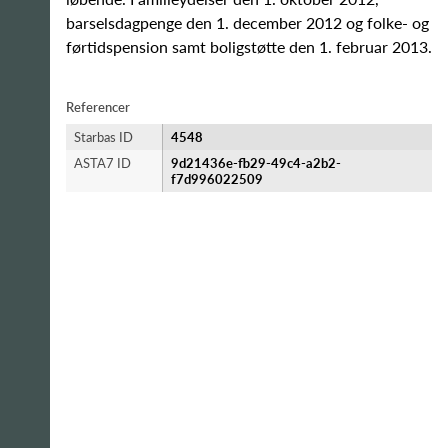
barselsdagpenge den 1. december 2012 og folke- og
førtidspension samt boligstøtte den 1. februar 2013.
Referencer
Starbas ID
4548
ASTA7 ID
9d21436e-fb29-49c4-a2b2-
f7d996022509